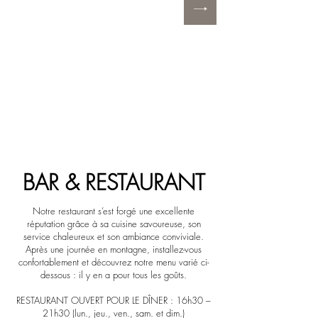
BAR & RESTAURANT
Notre restaurant s’est forgé une excellente
réputation grâce à sa cuisine savoureuse, son
service chaleureux et son ambiance conviviale.
Après une journée en montagne, installez-vous
confortablement et découvrez notre menu varié ci-
dessous : il y en a pour tous les goûts.
RESTAURANT OUVERT POUR LE DÎNER : 16h30 –
21h30 (lun., jeu., ven., sam. et dim.)