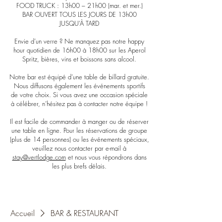
FOOD TRUCK : 13h00 – 21h00 (mar. et mer.)
BAR OUVERT TOUS LES JOURS DE 13h00
JUSQU’À TARD
Envie d’un verre ? Ne manquez pas notre happy
hour quotidien de 16h00 à 18h00 sur les Aperol
Spritz, bières, vins et boissons sans alcool.
Notre bar est équipé d’une table de billard gratuite.
Nous diffusons également les événements sportifs
de votre choix. Si vous avez une occasion spéciale
à célébrer, n’hésitez pas à contacter notre équipe !
Il est facile de commander à manger ou de réserver
une table en ligne. Pour les réservations de groupe
(plus de 14 personnes) ou les événements spéciaux,
veuillez nous contacter par e-mail à
stay@vertlodge.com
et nous vous répondrons dans
les plus brefs délais.
Accueil
BAR & RESTAURANT