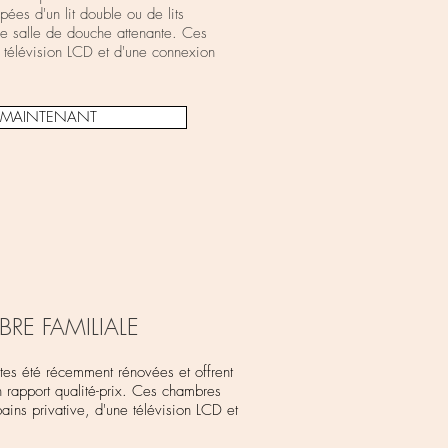
ées d'un lit double ou de lits
ne salle de douche attenante. Ces
 télévision LCD et d'une connexion
E MAINTENANT
RE FAMILIALE
tes été récemment rénovées et offrent
 rapport qualité-prix. Ces chambres
bains privative, d'une télévision LCD et