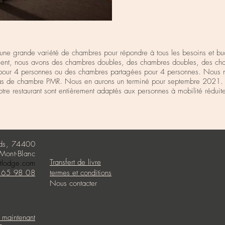
ne grande variété de chambres pour répondre à tous les besoins et bu
ment, nous avons des chambres doubles, des chambres doubles, des ch
pour 4 personnes ou des chambres partagées pour 4 personnes. Nous 
as de chambre PMR. Nous en aurons un terminé pour septembre 2021.
otre restaurant sont entièrement adaptés aux personnes à mobilité réduit
nds, 74400
Mont-Blanc
Transfert de livre
rtlodge.com
 65 98 08
termes et conditions
Nous contacter
 maintenant