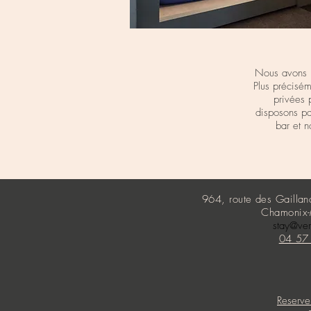
Nous avons u
Plus précisé
privées 
disposons p
bar et n
964, route des Gailla
Chamonix-
stay@ve
04 57
Reserve