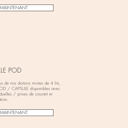
E MAINTENANT
LLE POD
e nos dortoirs mixtes de 4 lits,
 POD / CAPSULE disponibles avec
iduelles / prises de courant et
tion.
E MAINTENANT