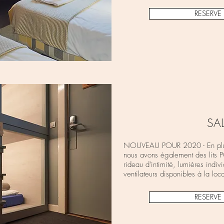
RESERV
SA
NOUVEAU POUR 2020 - En plus d
nous avons également des lits
rideau d'intimité, lumières indiv
ventilateurs disponibles à la loca
RESERV