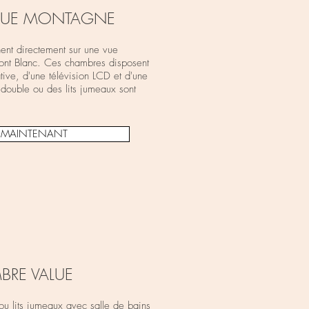
VUE MONTAGNE
nt directement sur une vue
ont Blanc. Ces chambres disposent
ative, d'une télévision LCD et d'une
 double ou des lits jumeaux sont
E MAINTENANT
BRE VALUE
u lits jumeaux avec salle de bains