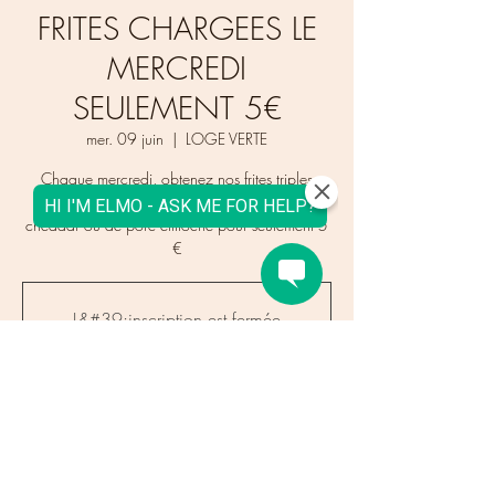
FRITES CHARGEES LE
MERCREDI
SEULEMENT 5€
mer. 09 juin
  |  
LOGE VERTE
Chaque mercredi, obtenez nos frites triples
cuites chargées de sauce au curry Katsu, de
cheddar ou de porc effiloché pour seulement 5
€
L&#39;inscription est fermée
Voir d&#39;autres événements
Time & Location
09 juin 2021, 16:00 – 21:00